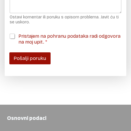
Ostavi komentar ili poruku s opisom problema. Javit ću ti
se uskoro.
G
Pristajem na pohranu podataka radi odgovora
D
na moj upit.
*
P
R
s
Pošalji poruku
u
g
l
a
s
n
o
s
t
*
Osnovni podaci