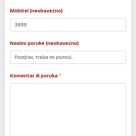
Mobitel (neobavezno)
Naslov poruke (neobavezno)
*
Komentar ili poruka
*
i
l
i
i