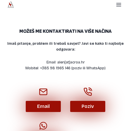
Skip
to
content
MOŽEŠ ME KONTAKTIRATI NA VIŠE NAČINA
Imaš pitanje, problem ili trebaš savjet? Javi se kako ti najbolje
odgovara:
Email: alen[at]acroa.hr
Mobitel: +385 98 1965 146 (poziv ili WhatsApp)
Email
Poziv