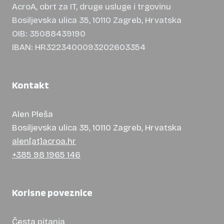
AcroA, obrt za IT, druge usluge i trgovinu
Bosiljevska ulica 35, 10110 Zagreb, Hrvatska
OIB: 35088439190
IBAN: HR3223400093202603354
Kontakt
Alen Pleša
Bosiljevska ulica 35, 10110 Zagreb, Hrvatska
alen[at]acroa.hr
+385 98 1965 146
Korisne poveznice
Česta pitanja